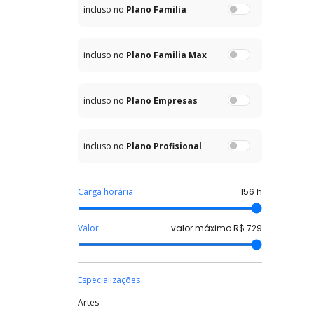
incluso no
Plano Familia
incluso no
Plano Familia Max
incluso no
Plano Empresas
incluso no
Plano Profisional
Carga horária
156
h
Valor
valor máximo R$
729
Especializações
Artes