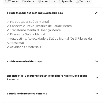
82
aulas
vídeos
exercícios
Apostila
Tutores
Saúde Mental, Autoestima e Autocuidado
✓
Introdução à Saúde Mental
✓
Conceito e Breve Histórico de Saúde Mental
✓
Transtorno Mental X Doença Mental
✓
Pilares da Saúde Mental
✓
Autoestima, Autocuidado e Saúde Mental (Os 3 Pilares da
Autoestima)
✓
Atividades / Materiais
Saúde Mental e Liderança
Encontre-se: Descubra seu Estilo de Liderança e suas Forças
Pessoais
Seu Plano de Desenvolvimento