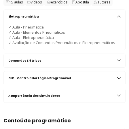
15
aulas
vídeos
exercícios
Apostila
Tutores
Eletropneumática
✓
Aula - Pneumática
✓
Aula - Elementos Pneumáticos
✓
Aula - Eletropneumática
✓
Avaliação de Comandos Pneumáticos e Eletropneumáticos
Comandos Elétricos
CLP - Controlador Lógico Programável
A Importância dos Simuladores
Conteúdo programático